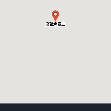
高鐵商圈二