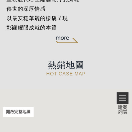
傳世的深厚情感
以最安穩華麗的樣貌呈現
彰顯耀眼成就的本質
森河畔
熱銷地圖
HOT CASE MAP
建案
開啟完整地圖
列表