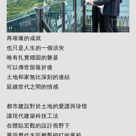
再璀璨的成就
也只是人生的一個須臾
唯有扎實穩固的磐基
可以傳世留蔭於後
土地和家無比深刻的連結
延續世代之間的情感
都市建設對於土地的愛護與珍惜
讓現代建築科技工法
在體貼宏觀的設計視野下
重現歷代名匠雕鑿砌打的風範