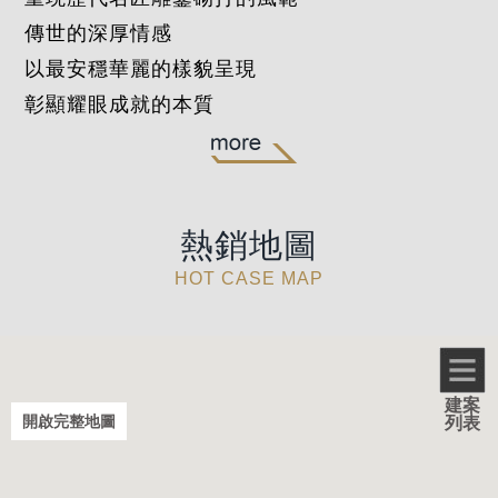
傳世的深厚情感
以最安穩華麗的樣貌呈現
彰顯耀眼成就的本質
森河畔
熱銷地圖
HOT CASE MAP
建案
開啟完整地圖
列表