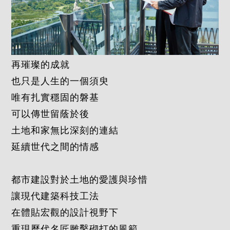
再璀璨的成就
也只是人生的一個須臾
唯有扎實穩固的磐基
可以傳世留蔭於後
土地和家無比深刻的連結
延續世代之間的情感
都市建設對於土地的愛護與珍惜
讓現代建築科技工法
在體貼宏觀的設計視野下
重現歷代名匠雕鑿砌打的風範